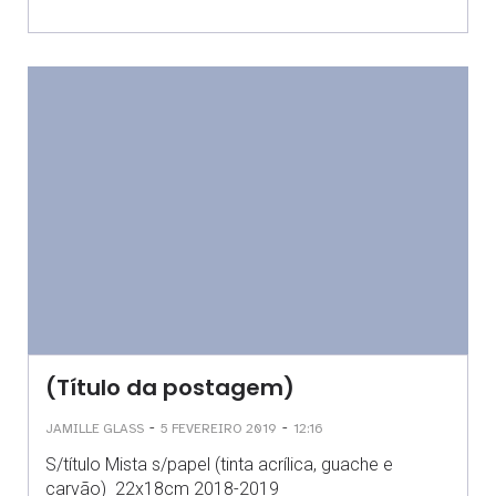
(Título da postagem)
-
-
JAMILLE GLASS
5 FEVEREIRO 2019
12:16
S/título Mista s/papel (tinta acrílica, guache e
carvão) 22x18cm 2018-2019