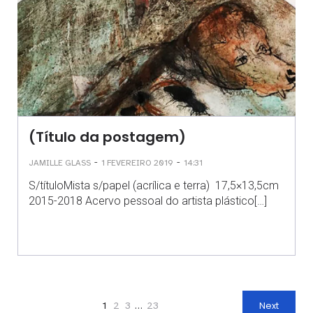
(Título da postagem)
-
-
JAMILLE GLASS
1 FEVEREIRO 2019
14:31
S/títuloMista s/papel (acrílica e terra) 17,5×13,5cm
2015-2018 Acervo pessoal do artista plástico[…]
1
2
3
…
23
Next