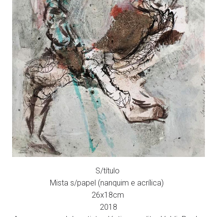
S/título
Mista s/papel (nanquim e acrílica)
26x18cm
2018