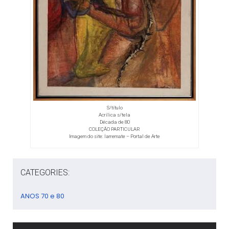
S/título
Acrílica s/tela
Década de 80
COLEÇÃO PARTICULAR
Imagem do site: Iarremate – Portal de Arte
CATEGORIES:
ANOS 70 e 80