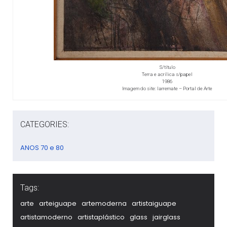
S/título
Terra e acrílica s/papel
1986
Imagem do site: Iarremate – Portal de Arte
CATEGORIES:
ANOS 70 e 80
Tags:
arte
arteiguape
artemoderna
artistaiguape
artistamoderno
artistaplástico
glass
jairglass