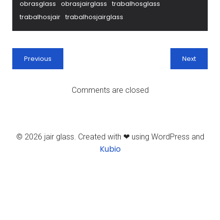
obrasglass
obrasjairglass
trabalhosglass
trabalhosjair
trabalhosjairglass
Previous
Next
Comments are closed
© 2026 jair glass. Created with ❤ using WordPress and
Kubio