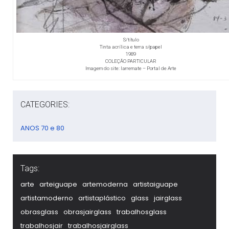
S/título
Tinta acrílica e terra s/papel
1989
COLEÇÃO PARTICULAR
Imagem do site: Iarremate – Portal de Arte
CATEGORIES:
ANOS 70 e 80
Tags:
arte
arteiguape
artemoderna
artistaiguape
artistamoderno
artistaplástico
glass
jairglass
obrasglass
obrasjairglass
trabalhosglass
trabalhosjair
trabalhosjairglass