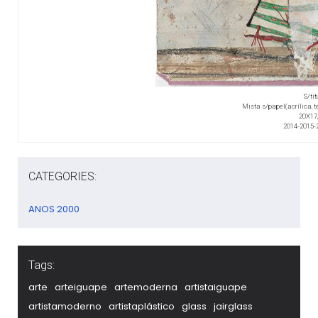
S/tít
Mista s/papel(acrílica, t
20X17
2014-2015-
CATEGORIES:
ANOS 2000
Tags:
arte
arteiguape
artemoderna
artistaiguape
artistamoderno
artistaplástico
glass
jairglass