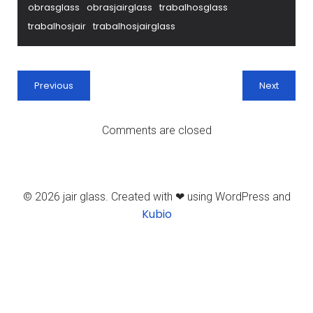
obrasglass
obrasjairglass
trabalhosglass
trabalhosjair
trabalhosjairglass
Previous
Next
Comments are closed
© 2026 jair glass. Created with ❤ using WordPress and
Kubio