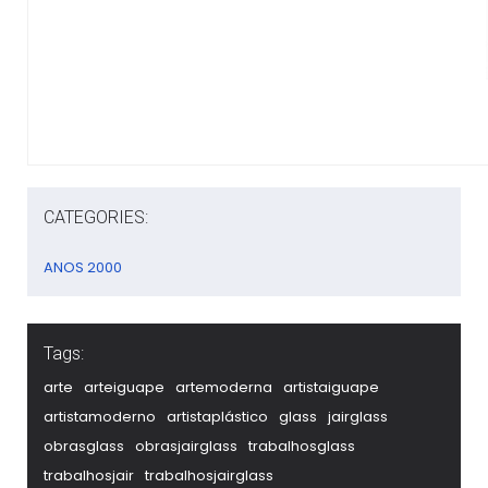
CATEGORIES:
ANOS 2000
Tags:
arte
arteiguape
artemoderna
artistaiguape
artistamoderno
artistaplástico
glass
jairglass
obrasglass
obrasjairglass
trabalhosglass
trabalhosjair
trabalhosjairglass