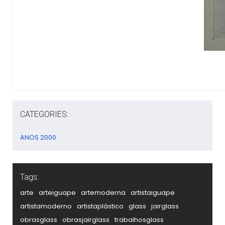
CATEGORIES:
ANOS 2000
Tags:
arte
arteiguape
artemoderna
artistaiguape
artistamoderno
artistaplástico
glass
jairglass
obrasglass
obrasjairglass
trabalhosglass