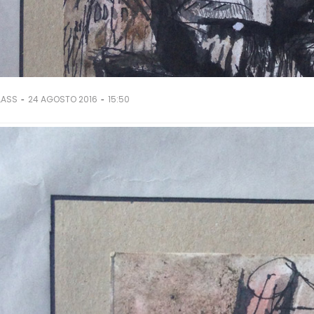
-
-
LASS
24 AGOSTO 2016
15:50