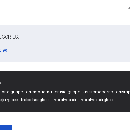
Mi
EGORIES:
S 90
:
arteiguape
artemoderna
artistaiguape
artistamoderno
artista
sjairglass
trabalhosglass
trabalhosjair
trabalhosjairglass