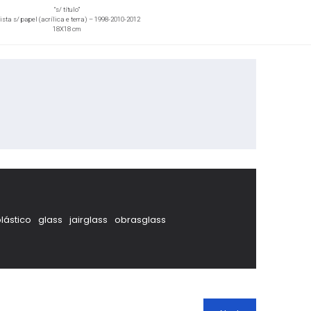
“s/ título”
sta s/ papel (acrílica e terra) – 1998-2010-2012
18X18 cm
plástico
glass
jairglass
obrasglass