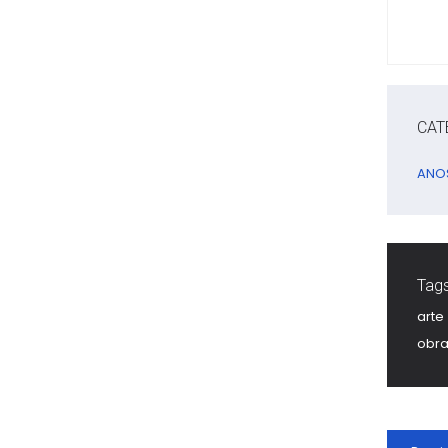
CAT
ANO
Tags
arte
obra