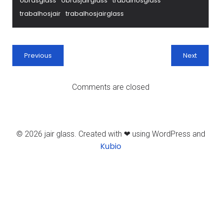
obrasglass
obrasjairglass
trabalhosglass
trabalhosjair
trabalhosjairglass
Previous
Next
Comments are closed
© 2026 jair glass. Created with ❤ using WordPress and
Kubio