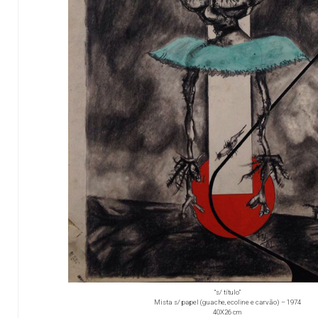
“s/ título”
Mista s/ papel (guache, ecoline e carvão) – 1974
40X26 cm