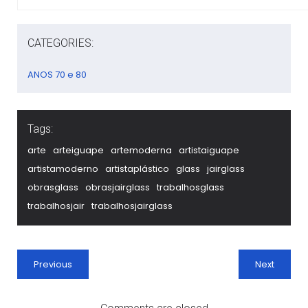
CATEGORIES:
ANOS 70 e 80
Tags:
arte
arteiguape
artemoderna
artistaiguape
artistamoderno
artistaplástico
glass
jairglass
obrasglass
obrasjairglass
trabalhosglass
trabalhosjair
trabalhosjairglass
Previous
Next