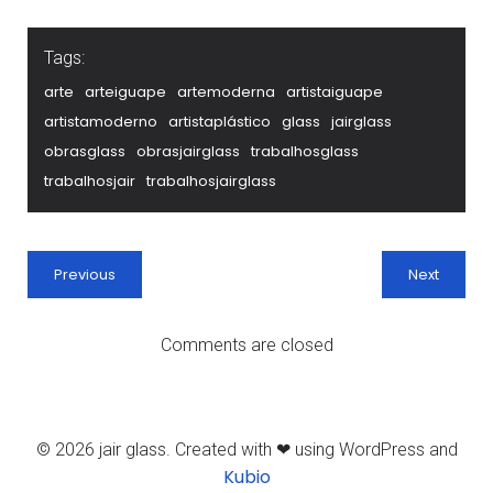
Tags:
arte
arteiguape
artemoderna
artistaiguape
artistamoderno
artistaplástico
glass
jairglass
obrasglass
obrasjairglass
trabalhosglass
trabalhosjair
trabalhosjairglass
Previous
Next
Comments are closed
© 2026 jair glass. Created with ❤ using WordPress and
Kubio