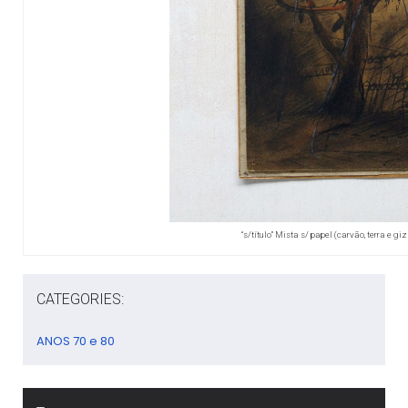
“s/título” Mista s/ papel (carvão, terra e g
CATEGORIES:
ANOS 70 e 80