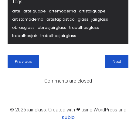
Tags:
arte
arteiguape
artemoderna
artistaiguape
artistamoderno
artistaplástico
glass
jairglass
obrasglass
obrasjairglass
trabalhosglass
trabalhosjair
trabalhosjairglass
Previous
Next
Comments are closed
© 2026 jair glass. Created with ❤ using WordPress and
Kubio