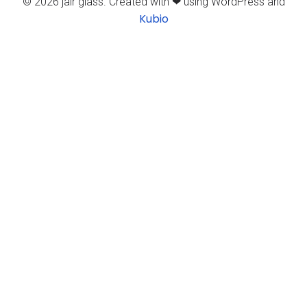
© 2026 jair glass. Created with ❤ using WordPress and
Kubio