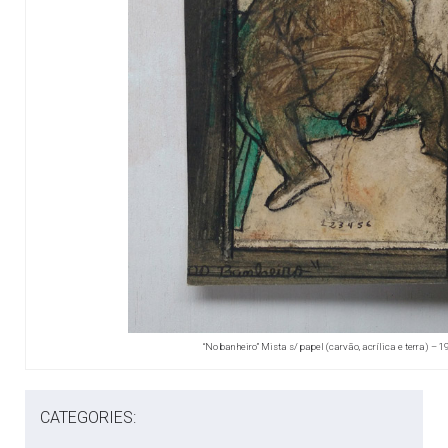
“No banheiro” Mista s/ papel (carvão, acrílica e terra) – 
CATEGORIES: