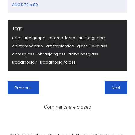
ANOS 70 e 80
Tags:
arte
arteiguape
artemoderna
artistaiguape
artistamoderno
artistaplástico
glass
jairglass
obrasglass
obrasjairglass
trabalhosglass
trabalhosjair
trabalhosjairglass
Previous
Next
Comments are closed