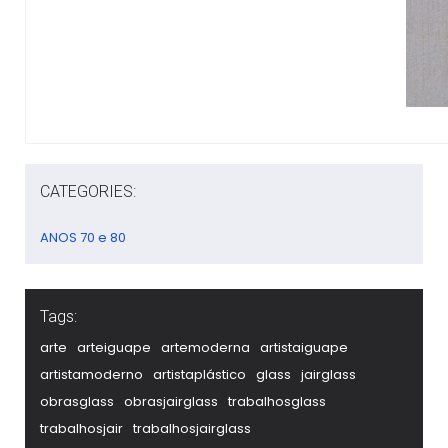
CATEGORIES:
ANOS 70 e 80
Tags:
arte
arteiguape
artemoderna
artistaiguape
artistamoderno
artistaplástico
glass
jairglass
obrasglass
obrasjairglass
trabalhosglass
trabalhosjair
trabalhosjairglass