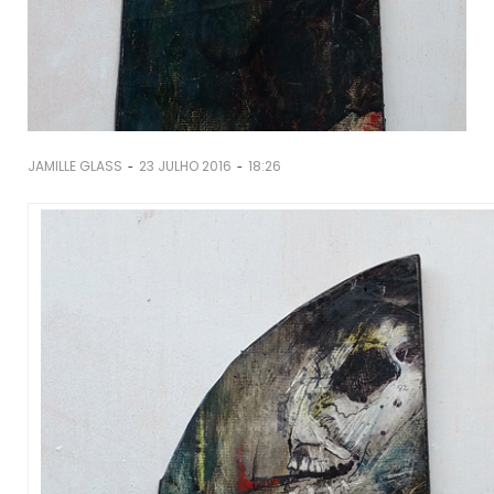
-
-
JAMILLE GLASS
23 JULHO 2016
18:26