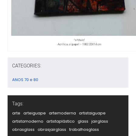
“s/título”
Acrílica s/ papel – 1982 35X14 cm
CATEGORIES:
ANOS 70 e 80
Tags:
arte
arteiguape
artemoderna
artistaiguape
artistamoderno
artistaplástico
glass
jairglass
obrasglass
obrasjairglass
trabalhosglass