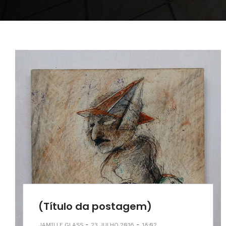
(Título da postagem)
-
-
JAMILLE GLASS
23 JULHO 2016
18:02