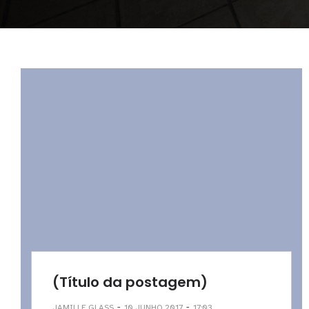
(Título da postagem)
-
-
JAMILLE GLASS
10 JUNHO 2017
17:03