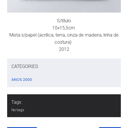
S/título
10×15,5cm
Mista s/papel (acrílica, terra, cinza de madeira, linha de
costura)
2012
CATEGORIES:
ANOS 2000
Tags:
No tags